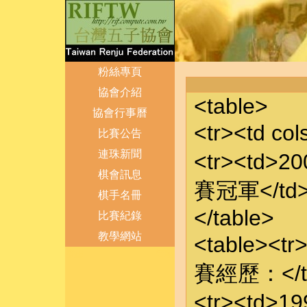
粉絲專頁
協會介紹
<table>
協會行事曆
<tr><td c
比賽公告
連珠新聞
<tr><td>2
棋會訊息
賽冠軍</td><
棋手名冊
</table>
比賽紀錄
教學網站
<table><t
登出
管理
賽經歷：</td
<tr><td>1