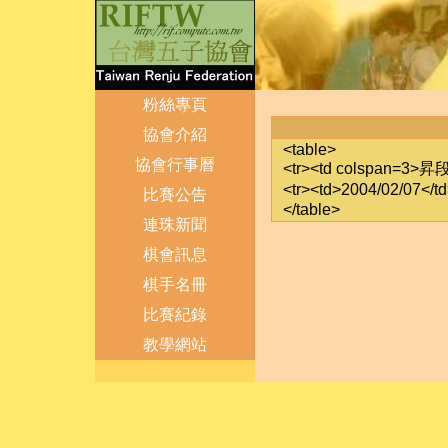
粉絲專頁
協會介紹
<table>
協會行事曆
<tr><td colspan=3>昇
<tr><td>2004/02/07
比賽公告
</table>
連珠新聞
棋會訊息
棋手名冊
比賽紀錄
教學網站
登出
管理