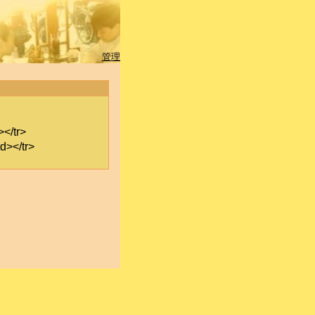
管理
/tr>
></tr>