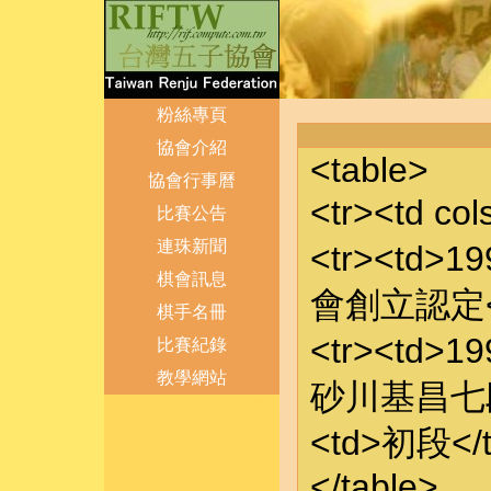
粉絲專頁
協會介紹
<table>
協會行事曆
<tr><td c
比賽公告
連珠新聞
<tr><td>
棋會訊息
會創立認定</t
棋手名冊
<tr><td>1
比賽紀錄
教學網站
砂川基昌七段
登出
管理
<td>初段</t
</table>