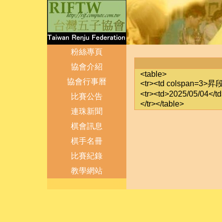
粉絲專頁
協會介紹
<table>
協會行事曆
<tr><td colspan=3>昇
<tr><td>2025/05/0
比賽公告
</tr></table>
連珠新聞
棋會訊息
棋手名冊
比賽紀錄
教學網站
登出
管理