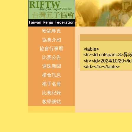
粉絲專頁
協會介紹
協會行事曆
<table>
<tr><td colspan=3>昇
比賽公告
<tr><td>2024/10
連珠新聞
</td></tr></table>
棋會訊息
棋手名冊
比賽紀錄
教學網站
登出
管理