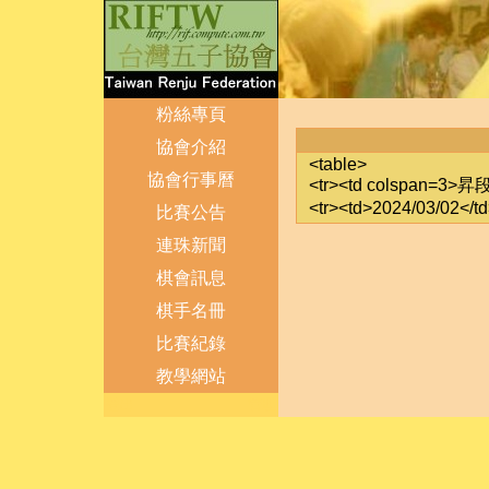
粉絲專頁
協會介紹
<table>
協會行事曆
<tr><td colspan=3>昇
<tr><td>2024/03/02<
比賽公告
連珠新聞
棋會訊息
棋手名冊
比賽紀錄
教學網站
登出
管理