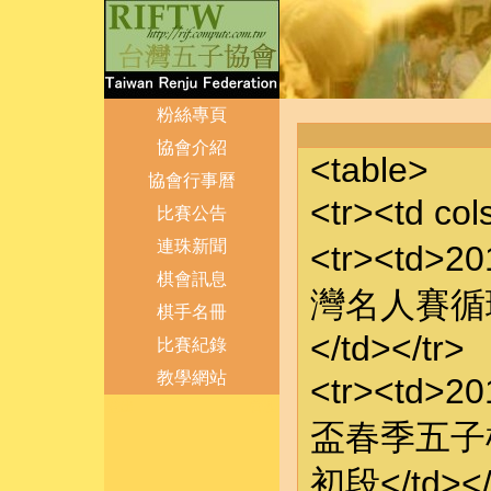
粉絲專頁
協會介紹
<table>
協會行事曆
<tr><td c
比賽公告
連珠新聞
<tr><td>2
棋會訊息
灣名人賽循環
棋手名冊
</td></tr>
比賽紀錄
教學網站
<tr><td>2
登出
管理
盃春季五子棋
初段</td></